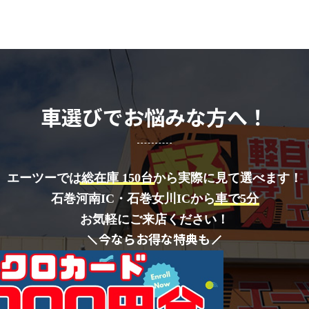
車選びでお悩みな方へ！
エーツーでは
総在庫 150台
から実際に見て選べます！
石巻河南IC・石巻女川ICから
車で5分
お気軽にご来店ください！
今ならお得な特典も