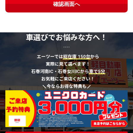
車選びでお悩みな方へ！
エーツーでは
総在庫 150台
から
実際に見て選べます！
石巻河南IC・石巻女川ICから
車で5分
お気軽にご来店ください！
今ならお得な特典も