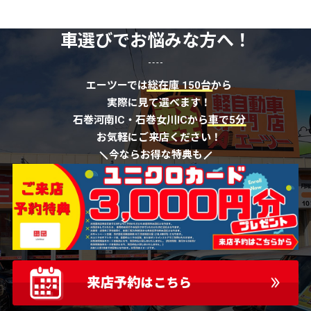
車選びでお悩みな方へ！
エーツーでは
総在庫 150台
から
実際に見て選べます！
石巻河南IC・石巻女川ICから
車で5分
お気軽にご来店ください！
今ならお得な特典も