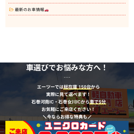
最新のお車情報
車選びでお悩みな方へ！
エーツーでは
総在庫 150台
から
実際に見て選べます！
石巻河南IC・石巻女川ICから
車で5分
お気軽にご来店ください！
今ならお得な特典も