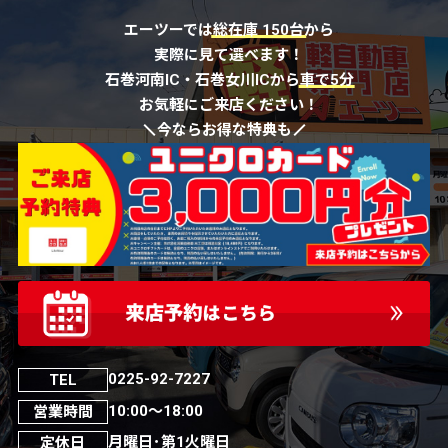
エーツーでは
総在庫 150台
から
実際に見て選べます！
石巻河南IC・石巻女川ICから
車で5分
お気軽にご来店ください！
今ならお得な特典も
0225-92-7227
TEL
10:00～18:00
営業時間
月曜日･第1火曜日
定休日