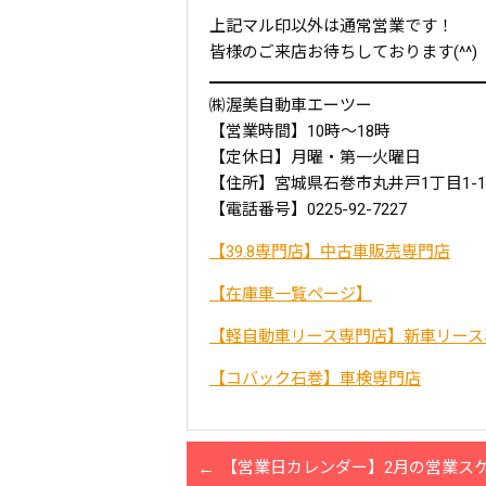
上記マル印以外は通常営業です！
皆様のご来店お待ちしております(^^)
㈱渥美自動車エーツー
【営業時間】10時～18時
【定休日】月曜・第一火曜日
【住所】宮城県石巻市丸井戸1丁目1-1
【電話番号】0225-92-7227
【39.8専門店】中古車販売専門店
【在庫車一覧ページ】
【軽自動車リース専門店】新車リース
【コバック石巻】車検専門店
【営業日カレンダー】2月の営業ス