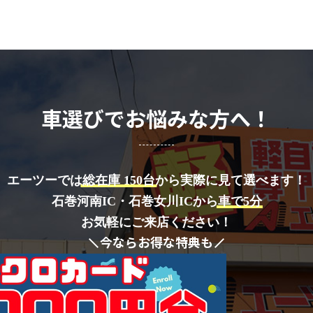
車選びでお悩みな方へ！
エーツーでは
総在庫 150台
から実際に見て選べます！
石巻河南IC・石巻女川ICから
車で5分
お気軽にご来店ください！
今ならお得な特典も