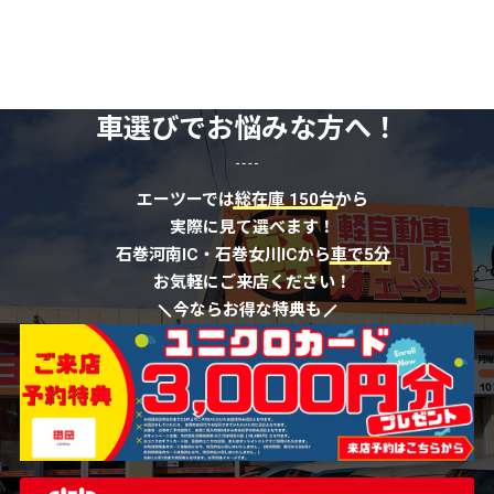
車選びでお悩みな方へ！
エーツーでは
総在庫 150台
から
実際に見て選べます！
石巻河南IC・石巻女川ICから
車で5分
お気軽にご来店ください！
今ならお得な特典も