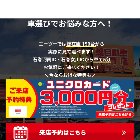
車選びでお悩みな方へ！
エーツーでは
総在庫 150台
から
実際に見て選べます！
石巻河南IC・石巻女川ICから
車で5分
お気軽にご来店ください！
今ならお得な特典も