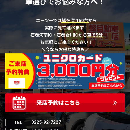
車選びでお悩みな方へ！
エーツーでは
総在庫 150台
から
実際に見て選べます！
石巻河南IC・石巻女川ICから
車で5分
お気軽にご来店ください！
今ならお得な特典も
0225-92-7227
TEL