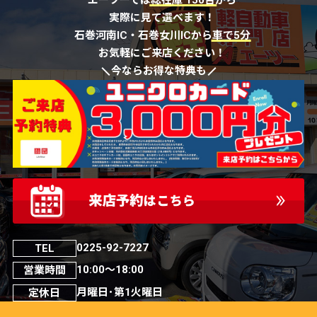
エーツーでは
総在庫 150台
から
実際に見て選べます！
石巻河南IC・石巻女川ICから
車で5分
お気軽にご来店ください！
今ならお得な特典も
0225-92-7227
TEL
10:00～18:00
営業時間
月曜日･第1火曜日
定休日