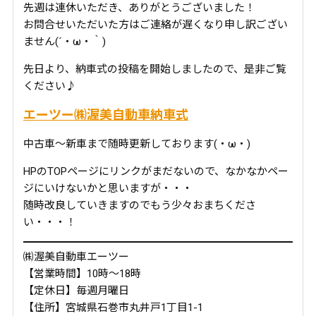
先週は連休いただき、ありがとうございました！
お問合せいただいた方はご連絡が遅くなり申し訳ござい
ません(´・ω・｀)
先日より、納車式の投稿を開始しましたので、是非ご覧
ください♪
エーツー㈱渥美自動車納車式
中古車～新車まで随時更新しております(・ω・)
HPのTOPページにリンクがまだないので、なかなかペー
ジにいけないかと思いますが・・・
随時改良していきますのでもう少々おまちくださ
い・・・！
㈱渥美自動車エーツー
【営業時間】10時～18時
【定休日】毎週月曜日
【住所】宮城県石巻市丸井戸1丁目1-1